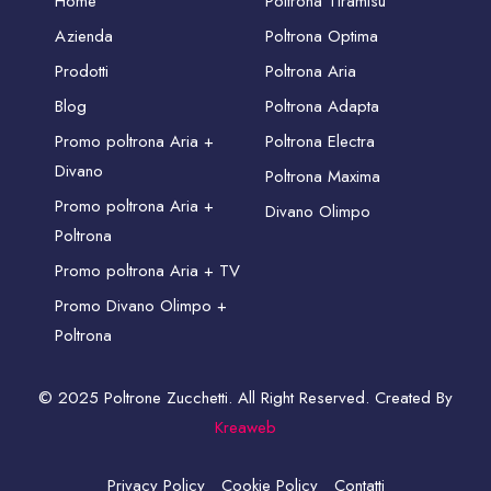
Home
Poltrona Tiramisù
Azienda
Poltrona Optima
Prodotti
Poltrona Aria
Blog
Poltrona Adapta
Promo poltrona Aria +
Poltrona Electra
Divano
Poltrona Maxima
Promo poltrona Aria +
Divano Olimpo
Poltrona
Promo poltrona Aria + TV
Promo Divano Olimpo +
Poltrona
© 2025 Poltrone Zucchetti. All Right Reserved. Created By
Kreaweb
Privacy Policy
Cookie Policy
Contatti