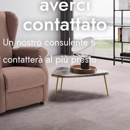
averci
contattato
Un nostro consulente ti
contatterà al più presto